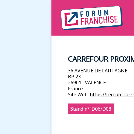
CARREFOUR PROXIM
36 AVENUE DE LAUTAGNE
BP 23
26901
VALENCE
France
Site Web:
https://recrute.carr
Stand n°:
D06/D08