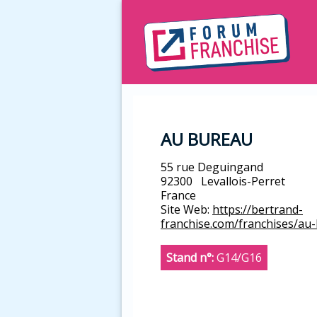
AU BUREAU
55 rue Deguingand
92300
Levallois-Perret
France
Site Web:
https://bertrand-
franchise.com/franchises/au
Stand n°:
G14/G16