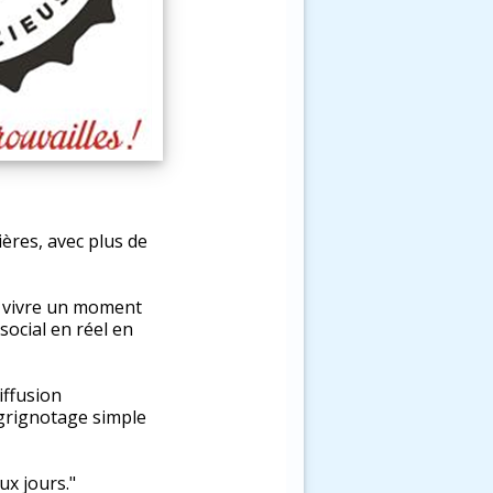
ières, avec plus de
de vivre un moment
social en réel en
iffusion
 grignotage simple
x jours."